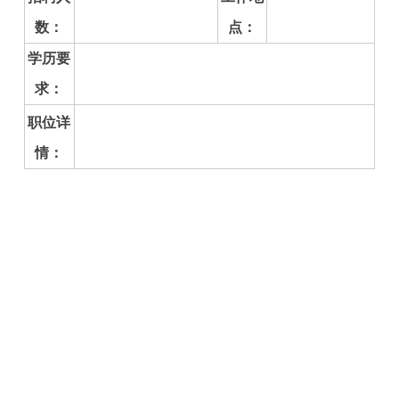
数：
点：
学历要
求：
职位详
情：