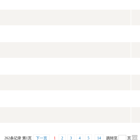
262条记录 第1页
下一页
1
2
3
4
5
14
跳转至
页